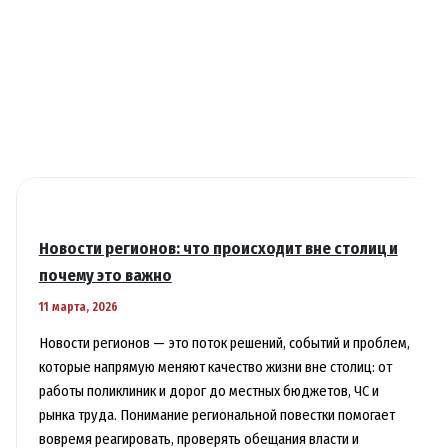
привели
к
громким
возвращениям
Новости регионов: что происходит вне столиц и
почему это важно
11 марта, 2026
Новости регионов — это поток решений, событий и проблем,
которые напрямую меняют качество жизни вне столиц: от
работы поликлиник и дорог до местных бюджетов, ЧС и
рынка труда. Понимание региональной повестки помогает
вовремя реагировать, проверять обещания власти и