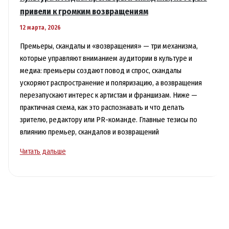
потерял,
привели к громким возвращениям
и
12 марта, 2026
почему
это
Премьеры, скандалы и «возвращения» — три механизма,
произошло
которые управляют вниманием аудитории в культуре и
медиа: премьеры создают повод и спрос, скандалы
ускоряют распространение и поляризацию, а возвращения
перезапускают интерес к артистам и франшизам. Ниже —
практичная схема, как это распознавать и что делать
зрителю, редактору или PR-команде. Главные тезисы по
влиянию премьер, скандалов и возвращений
Культура
Читать дальше
и
медиа:
премьеры
и
скандалы,
которые