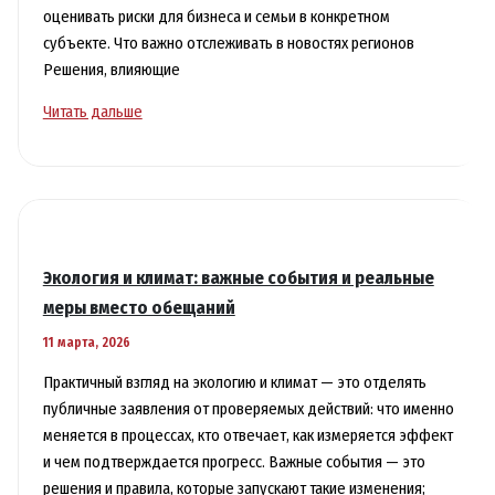
оценивать риски для бизнеса и семьи в конкретном
субъекте. Что важно отслеживать в новостях регионов
Решения, влияющие
Новости
Читать дальше
регионов:
что
происходит
вне
столиц
и
Экология и климат: важные события и реальные
почему
меры вместо обещаний
это
11 марта, 2026
важно
Практичный взгляд на экологию и климат — это отделять
публичные заявления от проверяемых действий: что именно
меняется в процессах, кто отвечает, как измеряется эффект
и чем подтверждается прогресс. Важные события — это
решения и правила, которые запускают такие изменения;