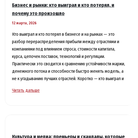
и
Бизнес и рынки: кто выиграл и кто потерял, и
как
почему это произошло
их
12 марта, 2026
распознавать
Кто выиграл и кто потерял в бизнесе и на рынках — это
разбор перераспределения прибыли между отраслями и
компаниями под влиянием спроса, стоимости капитала,
курса, цепочек поставок, технологий и регуляции.
Практически это сводится к сравнению устойчивости маржи,
денежного потока и способности быстро менять модель, а
не к угадыванию лучших отраслей. Коротко — кто выиграл и
Бизнес
Читать дальше
и
рынки:
кто
выиграл
и
кто
Культура и медиа: премьеры и скандалы, которые