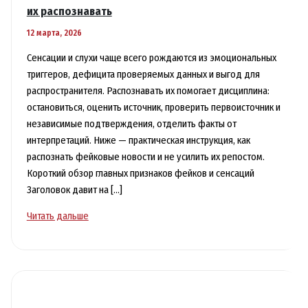
их распознавать
12 марта, 2026
Сенсации и слухи чаще всего рождаются из эмоциональных
триггеров, дефицита проверяемых данных и выгод для
распространителя. Распознавать их помогает дисциплина:
остановиться, оценить источник, проверить первоисточник и
независимые подтверждения, отделить факты от
интерпретаций. Ниже — практическая инструкция, как
распознать фейковые новости и не усилить их репостом.
Короткий обзор главных признаков фейков и сенсаций
Заголовок давит на […]
Мифы
Читать дальше
и
слухи:
откуда
берутся
«сенсации»