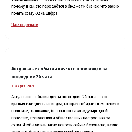
почему и как это передаётся в бюджет и бизнес. Что важно
понять сразу Одна цифра
Экономика
Читать дальше
простыми
словами:
что
значат
свежие
цифры
Актуальные события дня: что произошло за
и
последние 24 часа
решения
11 марта, 2026
Актуальные события дня за последние 24 часа — это
краткая ежедневная сводка, которая собирает изменения в
политике, экономике, безопасности, международной
повестке, технологиях и общественных настроениях за
сутки. Чтобы читать такие новости сейчас безопасно, важно
отделять факты от интерпретаций, проверять