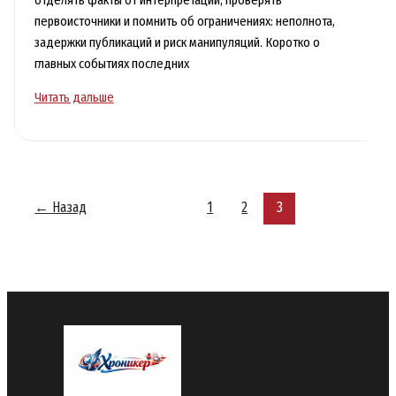
первоисточники и помнить об ограничениях: неполнота,
задержки публикаций и риск манипуляций. Коротко о
главных событиях последних
Актуальные
Читать дальше
события
дня:
что
произошло
за
←
Назад
1
2
3
последние
24
часа