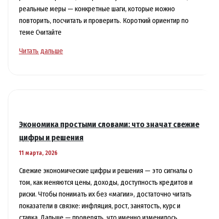
реальные меры — конкретные шаги, которые можно
повторить, посчитать и проверить. Короткий ориентир по
теме Считайте
Экология
Читать дальше
и
климат:
важные
события
и
реальные
Экономика простыми словами: что значат свежие
меры
цифры и решения
вместо
11 марта, 2026
обещаний
Свежие экономические цифры и решения — это сигналы о
том, как меняются цены, доходы, доступность кредитов и
риски. Чтобы понимать их без «магии», достаточно читать
показатели в связке: инфляция, рост, занятость, курс и
ставка. Дальше — проверять, что именно изменилось,