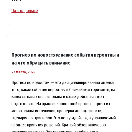
Фактчек
Читать дальше
дня:
проверяем
самые
громкие
заявления
и
Прогноз по новостям: какие события вероятны и
отделяем
на что обращать внимание
факты
22 марта, 2026
от
фейков
Прогноз по новостям — это дисциплинированная оценка
того, какие события вероятны в ближайшем горизонте, на
каких сигналах она основана и какие действия стоит
подготовить. На практике новостной прогноз строят из
мониторинга источников, проверки их надежности,
сценариев и триггеров. Это не «угадайка», а управляемый
процесс принятия решений. Краткий обзор ключевых