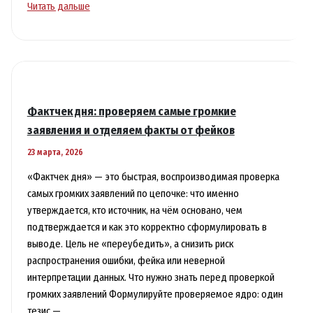
Экология
Читать дальше
и
климат:
ключевые
новости
и
реальные
Фактчек дня: проверяем самые громкие
риски
заявления и отделяем факты от фейков
для
23 марта, 2026
людей
и
«Фактчек дня» — это быстрая, воспроизводимая проверка
экономики
самых громких заявлений по цепочке: что именно
утверждается, кто источник, на чём основано, чем
подтверждается и как это корректно сформулировать в
выводе. Цель не «переубедить», а снизить риск
распространения ошибки, фейка или неверной
интерпретации данных. Что нужно знать перед проверкой
громких заявлений Формулируйте проверяемое ядро: один
тезис —