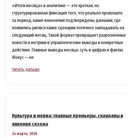
использования
«Итоги месяца» в аналитике — это краткая, но
структурированная фиксация того, что реально произошло
за период, какие изменения подтверждены данными, где
появились риски и какие сценарии логичнее закладывать на
следующий месяц. Такой формат превращает разрозненные
новости и метрики в управленческие выводы и конкретные
действия. Главные выводы месяца: суть в цифрах и фактах
Фокус — не
Итоги
Читать дальше
месяца:
что
мы
узнали
и
куда
Культура и медиа: главные премьеры, скандалы и
движутся
явления сезона
события
24 марта, 2026