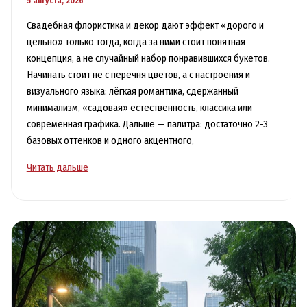
5 августа, 2026
Свадебная флористика и декор дают эффект «дорого и
цельно» только тогда, когда за ними стоит понятная
концепция, а не случайный набор понравившихся букетов.
Начинать стоит не с перечня цветов, а с настроения и
визуального языка: лёгкая романтика, сдержанный
минимализм, «садовая» естественность, классика или
современная графика. Дальше — палитра: достаточно 2-3
базовых оттенков и одного акцентного,
Свадебная
Читать дальше
флористика
и
оформление:
как
собрать
цельный
стиль
без