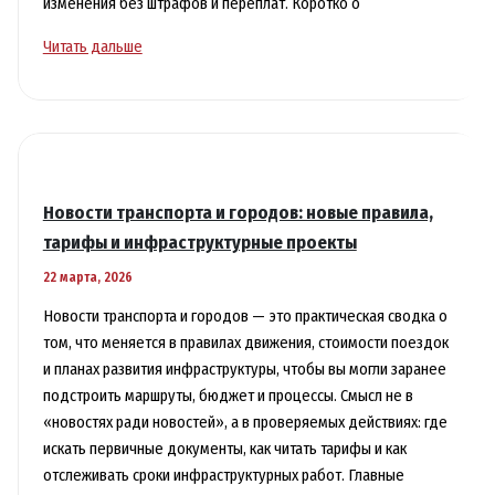
изменения без штрафов и переплат. Коротко о
Итоги
Читать дальше
месяца:
что
поменялось
для
обычного
человека
Новости транспорта и городов: новые правила,
в
тарифы и инфраструктурные проекты
одной
22 марта, 2026
теме
Новости транспорта и городов — это практическая сводка о
том, что меняется в правилах движения, стоимости поездок
и планах развития инфраструктуры, чтобы вы могли заранее
подстроить маршруты, бюджет и процессы. Смысл не в
«новостях ради новостей», а в проверяемых действиях: где
искать первичные документы, как читать тарифы и как
отслеживать сроки инфраструктурных работ. Главные