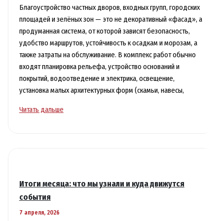
Благоустройство частных дворов, входных групп, городских
площадей и зелёных зон — это не декоративный «фасад», а
продуманная система, от которой зависят безопасность,
удобство маршрутов, устойчивость к осадкам и морозам, а
также затраты на обслуживание. В комплекс работ обычно
входят планировка рельефа, устройство оснований и
покрытий, водоотведение и электрика, освещение,
установка малых архитектурных форм (скамьи, навесы,
Благоустройство
Читать дальше
территории
и
двора
под
ключ:
цена,
Итоги месяца: что мы узнали и куда движутся
инженерия
события
и
7 апреля, 2026
сценарии