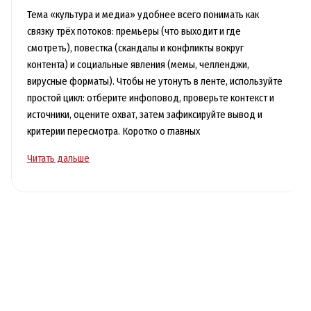
Тема «культура и медиа» удобнее всего понимать как
связку трёх потоков: премьеры (что выходит и где
смотреть), повестка (скандалы и конфликты вокруг
контента) и социальные явления (мемы, челленджи,
вирусные форматы). Чтобы не утонуть в ленте, используйте
простой цикл: отберите инфоповод, проверьте контекст и
источники, оцените охват, затем зафиксируйте вывод и
критерии пересмотра. Коротко о главных
Культура
Читать дальше
и
медиа:
главные
премьеры,
скандалы
и
явления
сезона