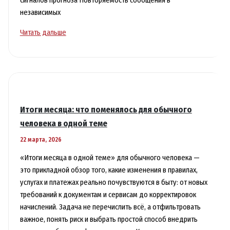
сигналов прогноза Повторяемость сообщения в
независимых
Прогноз
Читать дальше
по
новостям:
какие
события
вероятны
и
Итоги месяца: что поменялось для обычного
на
человека в одной теме
что
22 марта, 2026
обращать
внимание
«Итоги месяца в одной теме» для обычного человека —
это прикладной обзор того, какие изменения в правилах,
услугах и платежах реально почувствуются в быту: от новых
требований к документам и сервисам до корректировок
начислений. Задача не перечислить всё, а отфильтровать
важное, понять риск и выбрать простой способ внедрить