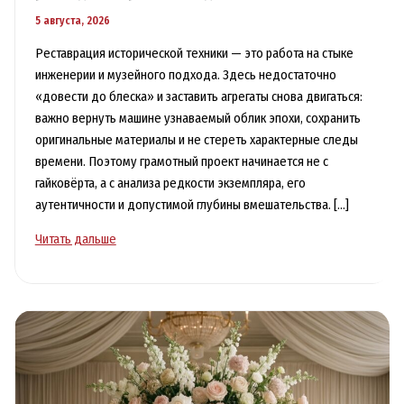
5 августа, 2026
Реставрация исторической техники — это работа на стыке
инженерии и музейного подхода. Здесь недостаточно
«довести до блеска» и заставить агрегаты снова двигаться:
важно вернуть машине узнаваемый облик эпохи, сохранить
оригинальные материалы и не стереть характерные следы
времени. Поэтому грамотный проект начинается не с
гайковёрта, а с анализа редкости экземпляра, его
аутентичности и допустимой глубины вмешательства. […]
Реставрация
Читать дальше
исторической
техники:
регламент
работ
для
сохранения
подлинности