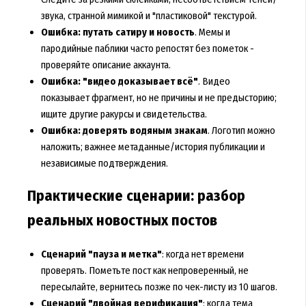
звука, странной мимикой и "пластиковой" текстурой.
Ошибка: путать сатиру и новость
. Мемы и
пародийные паблики часто репостят без пометок -
проверяйте описание аккаунта.
Ошибка: "видео доказывает всё"
. Видео
показывает фрагмент, но не причины и не предысторию;
ищите другие ракурсы и свидетельства.
Ошибка: доверять водяным знакам
. Логотип можно
наложить; важнее метаданные/история публикации и
независимые подтверждения.
Практические сценарии: разбор
реальных новостных постов
Сценарий "пауза и метка"
: когда нет времени
проверять. Пометьте пост как непроверенный, не
пересылайте, вернитесь позже по чек-листу из 10 шагов.
Сценарий "двойная верификация"
: когда тема