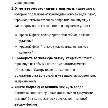
манипуляции.
Отметьте эмоциональные триггеры
. Ищите слова,
которые подталкивают к немедленному выводу: "шок",
"срочно", "скрывают", "всем запретят". Манипуляция
часто строится на страхе, гневе и ощущении угрозы.
Красный флаг: призыв "репостни сейчас, пока не
удалили".
Красный флаг: "только у нас правда, остальные
куплены".
Проверьте логическую связку
. Разделите "факт" и
"причину": из события не следует автоматически
объяснение. Смотрите, не подменяют ли
доказательства догадками и не выдают ли корреляцию
за причинность.
Ищите подмену источника
. Формулы вроде
"эксперты говорят", "учёные доказали", "в документе
сказано" без имен, ссылок и реквизитов - типовой
шаблон фейков.