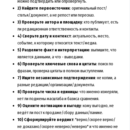
можно подтвердить или опровергнуть.
2) Найдите первоисточник
: оригинальный пост/
статья/документ, а не репост или пересказ.
3) Проверьте автора и площадку
: кто публикует, есть
ли редакционная ответственность и контакты.
4) Сверьте дату и контекст
: актуальность, место,
событие, к которому относится текст/медиа.
5) Разделите факт и интерпретацию
: выпишите, что
является данными, а что - выводами.
6) Проверьте ключевые слова и цитаты
: поиск по
фразам, проверка цитаты в полном выступлении.
7) Ищите независимые подтверждения
: не копии, а
разные редакции/организации/документы.
8) Проверьте числа и единицы
: что именно измеряли,
нет ли подмены масштаба и базиса сравнения.
9) Оцените мотивацию и выгоду
: кому выгодно, не
ведёт ли пост к продаже/сбору данных/панике.
10) Сформулируйте вердикт
: "верно/скорее верно/
не доказано/скорее неверно/неверно" и что именно не