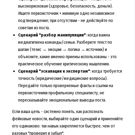
высокорисковая (здоровье, безопасность, деньги).
Ищите первоисточник + минимум одно независимое
подтверждение; при отсутствии - не действуйте по
советам из поста.
Сценарий "разбор манипуляции"
: когда важна
медиагигиена команды/семьи. Разберите текст по
шагам (тезис → эмоции → логика → источник) и
объясните, какие именно приемы использованы - это
практическое обучение критическому мышлению.
Сценарий "эскалация к экспертам"
: когда требуется
точность (юридические/медицинские вопросы).
Передайте только проверяемые факты и ссылки на
первоисточники профильному специалисту, не
пересказывайте эмоциональные выводы поста.
Если ваша цель - системно понять, как распознать
фейковые новости, выбирайте один сценарий и применяйте
его одинаково: так навык закрепляется быстрее, чем от
разовых "проверил и забыл".