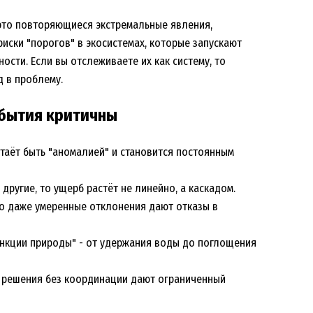
 это повторяющиеся экстремальные явления,
иски "порогов" в экосистемах, которые запускают
ости. Если вы отслеживаете их как систему, то
д в проблему.
обытия критичны
стаёт быть "аномалией" и становится постоянным
 другие, то ущерб растёт не линейно, а каскадом.
то даже умеренные отклонения дают отказы в
функции природы" - от удержания воды до поглощения
е решения без координации дают ограниченный