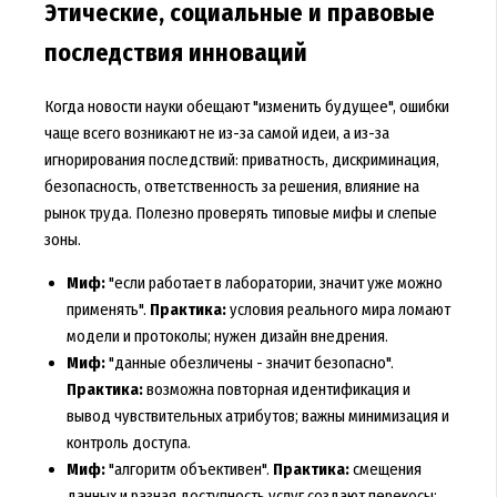
Этические, социальные и правовые
последствия инноваций
Когда новости науки обещают "изменить будущее", ошибки
чаще всего возникают не из-за самой идеи, а из-за
игнорирования последствий: приватность, дискриминация,
безопасность, ответственность за решения, влияние на
рынок труда. Полезно проверять типовые мифы и слепые
зоны.
Миф:
"если работает в лаборатории, значит уже можно
применять".
Практика:
условия реального мира ломают
модели и протоколы; нужен дизайн внедрения.
Миф:
"данные обезличены - значит безопасно".
Практика:
возможна повторная идентификация и
вывод чувствительных атрибутов; важны минимизация и
контроль доступа.
Миф:
"алгоритм объективен".
Практика:
смещения
данных и разная доступность услуг создают перекосы;