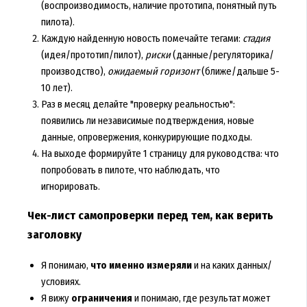
(воспроизводимость, наличие прототипа, понятный путь
пилота).
Каждую найденную новость помечайте тегами:
стадия
(идея/прототип/пилот),
риски
(данные/регуляторика/
производство),
ожидаемый горизонт
(ближе/дальше 5-
10 лет).
Раз в месяц делайте "проверку реальностью":
появились ли независимые подтверждения, новые
данные, опровержения, конкурирующие подходы.
На выходе формируйте 1 страницу для руководства: что
попробовать в пилоте, что наблюдать, что
игнорировать.
Чек-лист самопроверки перед тем, как верить
заголовку
Я понимаю,
что именно измеряли
и на каких данных/
условиях.
Я вижу
ограничения
и понимаю, где результат может