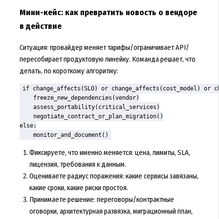
Мини-кейс: как превратить новость о вендоре
в действие
Ситуация: провайдер меняет тарифы/ограничивает API/
пересобирает продуктовую линейку. Команда решает, что
делать, по короткому алгоритму:
if change_affects(SLO) or change_affects(cost_model) or ch
    freeze_new_dependencies(vendor)

    assess_portability(critical_services)

    negotiate_contract_or_plan_migration()

else:

    monitor_and_document()
Фиксируете, что именно меняется: цена, лимиты, SLA,
лицензия, требования к данным.
Оцениваете радиус поражения: какие сервисы завязаны,
какие сроки, какие риски простоя.
Принимаете решение: переговоры/контрактные
оговорки, архитектурная развязка, миграционный план,