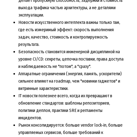
делает пропускную способность, задержки и стоимость
выхода трафика частью архитектуры, а не деталями
эксплуатации.
Новости искусственного интеллекта важны только там,
где есть измеримый эффект: скорость выполнения
задач, качество, стоимость и контролируемость
результата.
Безопасность становится инженерной дисциплиной на
уровне CI/CD: секреты, цепочка поставки, права доступа
и наблюдаемость не "потом", а "сразу".
Аппаратные ограничения (энергия, память, ускорители)
сильнее влияют на roadmap, чем "новинки гаджетов" и
витринные характеристики.
IT новости полезнее всего, когда их превращают в
обновление стандартов: шаблоны репозиториев,
политики деплоя, практики SRE и регламенты
инцидентов.
Рынок консолидируется: больше vendor lock‑in, больше
управляемых сервисов, больше требований к