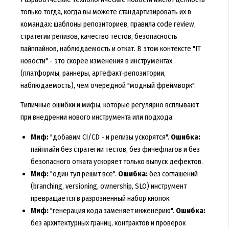
только тогда, когда вы можете стандартизировать их в
командах: шаблоны репозиториев, правила code review,
стратегии релизов, качество тестов, безопасность
пайплайнов, наблюдаемость и откат. В этом контексте "IT
новости" - это скорее изменения в инструментах
(платформы, раннеры, артефакт‑репозитории,
наблюдаемость), чем очередной "модный фреймворк".
Типичные ошибки и мифы, которые регулярно всплывают
при внедрении нового инструмента или подхода:
Миф:
"добавим CI/CD - и релизы ускорятся".
Ошибка:
пайплайн без стратегии тестов, без фичефлагов и без
безопасного отката ускоряет только выпуск дефектов.
Миф:
"один тул решит всё".
Ошибка:
без соглашений
(branching, versioning, ownership, SLO) инструмент
превращается в разрозненный набор кнопок.
Миф:
"генерация кода заменяет инженерию".
Ошибка:
без архитектурных границ, контрактов и проверок