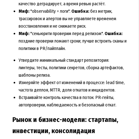
качество деградирует, а время ревью растёт.
Миф:
"observability = логи".
Ошибка:
без метрик,
трассировок и алертов вы не управляете временем
восстановления и не снижаете риск.
Миф:
"секьюрити проверим перед релизом".
Ошибка:
поздние проверки ломают сроки; лучше встроить сканы и
политики в PR/пайплайн.
Утвердите минимальный стандарт репозитория:
линтеры, тесты, политики секретов, сборка артефактов,
шаблоны релиза.
Измеряйте эффект от изменений в процессе: lead time,
частота деплоя, MTTR, доля откатов и инцидентов.
Встраивайте контроль качества в поток: PR‑гейты,
автопроверки, наблюдаемость и безопасный откат.
Рынок и бизнес-модели: стартапы,
инвестиции, консолидация