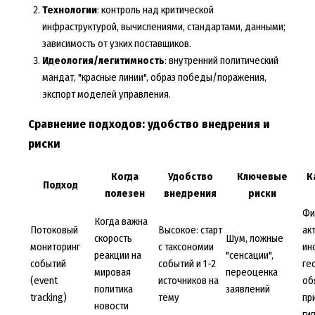
Технологии
: контроль над критической
инфраструктурой, вычислениями, стандартами, данными;
зависимость от узких поставщиков.
Идеология/легитимность
: внутренний политический
мандат, "красные линии", образ победы/поражения,
экспорт моделей управления.
Сравнение подходов: удобство внедрения и
риски
Когда
Удобство
Ключевые
К
Подход
полезен
внедрения
риски
Фи
Когда важна
Потоковый
Высокое: старт
ак
скорость
Шум, ложные
мониторинг
с таксономии
ин
реакции на
"сенсации",
событий
событий и 1-2
ге
мировая
переоценка
(event
источников на
об
политика
заявлений
tracking)
тему
пр
новости
ги