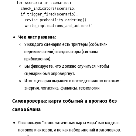
  for scenario in scenarios:

    check_indicators(scenario)

    if trigger_fired(scenario):

      revise_probability_ordering()

      write_implications_and_actions()
Чек-лист раздела:
У каждого сценария есть триггеры (события-
переключатели) и индикаторы (сигналы
приближения).
Вы фиксируете, что должно случиться, чтобы
сценарий был опровергнут.
Итог сценария выражен в последствиях по потокам:
энергия, логистика, финансы, технологии.
Самопроверка: карта событий и прогноз без
самообмана
Я использую "геополитическая карта мира" как модель
потоков и акторов, а не как набор мнений и заголовков.