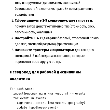
типу инструмента (дипломатия/экономика/
безопасность/технологии/право) и по направлению
воздействия.
Сформулируйте 2-3 конкурирующие гипотезы:
почему актор действует именно так (стоимость, риск,
легитимность, коалиции).
Постройте 3-4 сценария:
базовый, стрессовый, "окно
сделки", сценарий разрыва/фрагментации.
Назначьте триггеры и индикаторы:
для каждого
сценария 3-5 наблюдаемых сигналов, которые
переводят вас в другую ветку.
Псевдокод для рабочей дисциплины
аналитика
for each week:

  ingest(мировая политика новости) -> events

  for event in events:

    tag(event, actor, instrument, geography)

    update_hypotheses(event)
