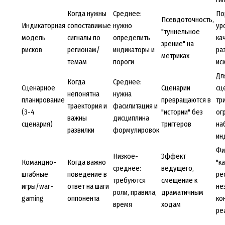
Когда нужны
Среднее:
По
Псевдоточность,
Индикаторная
сопоставимые
нужно
ур
"туннельное
модель
сигналы по
определить
ка
зрение" на
рисков
регионам/
индикаторы и
ра
метриках
темам
пороги
ис
Дл
Когда
Среднее:
Сценарное
Сценарии
сц
непонятна
нужна
планирование
превращаются в
тр
траектория и
фасилитация и
(3-4
"истории" без
ог
важны
дисциплина
сценария)
триггеров
на
развилки
формулировок
ин
Фи
Низкое-
Эффект
Командно-
Когда важно
"к
среднее:
ведущего,
штабные
поведение в
ре
требуются
смещение к
игры/war-
ответ на шаги
не
роли, правила,
драматичным
gaming
оппонента
ко
время
ходам
ре