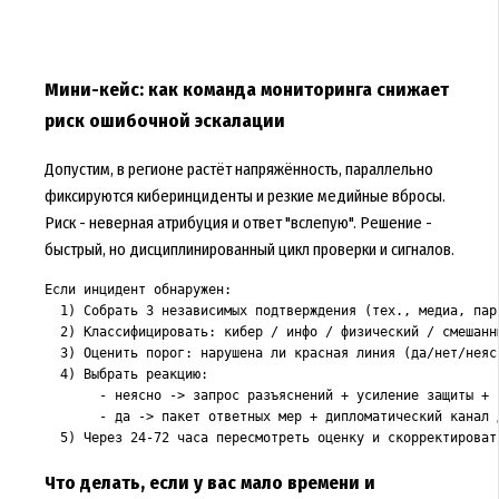
Мини-кейс: как команда мониторинга снижает
риск ошибочной эскалации
Допустим, в регионе растёт напряжённость, параллельно
фиксируются киберинциденты и резкие медийные вбросы.
Риск - неверная атрибуция и ответ "вслепую". Решение -
быстрый, но дисциплинированный цикл проверки и сигналов.
Если инцидент обнаружен:

  1) Собрать 3 независимых подтверждения (тех., медиа, парт
  2) Классифицировать: кибер / инфо / физический / смешанны
  3) Оценить порог: нарушена ли красная линия (да/нет/неясн
  4) Выбрать реакцию:

       - неясно -> запрос разъяснений + усиление защиты + 
       - да -> пакет ответных мер + дипломатический канал д
Что делать, если у вас мало времени и