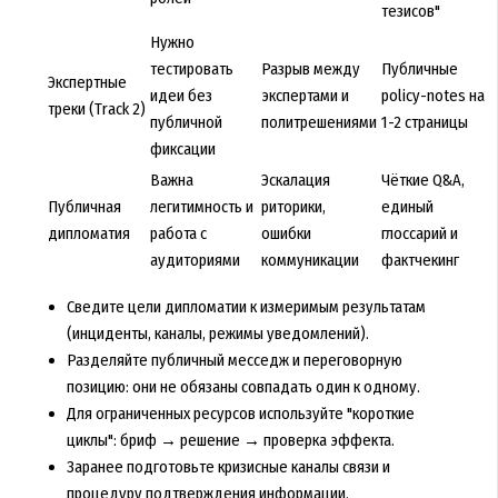
тезисов"
Нужно
тестировать
Разрыв между
Публичные
Экспертные
идеи без
экспертами и
policy-notes на
треки (Track 2)
публичной
политрешениями
1-2 страницы
фиксации
Важна
Эскалация
Чёткие Q&A,
Публичная
легитимность и
риторики,
единый
дипломатия
работа с
ошибки
глоссарий и
аудиториями
коммуникации
фактчекинг
Сведите цели дипломатии к измеримым результатам
(инциденты, каналы, режимы уведомлений).
Разделяйте публичный месседж и переговорную
позицию: они не обязаны совпадать один к одному.
Для ограниченных ресурсов используйте "короткие
циклы": бриф → решение → проверка эффекта.
Заранее подготовьте кризисные каналы связи и
процедуру подтверждения информации.