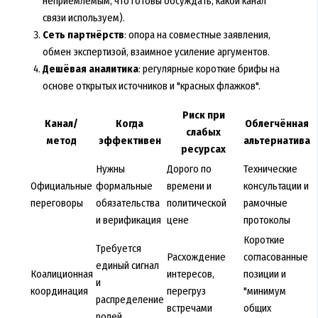
неприемлемым, что готовы обсуждать, какой канал
связи используем).
Сеть партнёрств
: опора на совместные заявления,
обмен экспертизой, взаимное усиление аргументов.
Дешёвая аналитика
: регулярные короткие брифы на
основе открытых источников и "красных флажков".
Риск при
Канал/
Когда
Облегчённая
слабых
метод
эффективен
альтернатива
ресурсах
Нужны
Дорого по
Технические
Официальные
формальные
времени и
консультации и
переговоры
обязательства
политической
рамочные
и верификация
цене
протоколы
Короткие
Требуется
Расхождение
согласованные
единый сигнал
Коалиционная
интересов,
позиции и
и
координация
перегруз
"минимум
распределение
встречами
общих
ролей