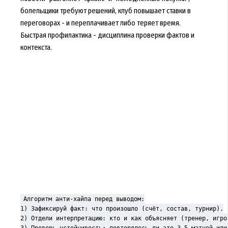
болельщики требуют решений, клуб повышает ставки в
переговорах - и переплачивает либо теряет время.
Быстрая профилактика - дисциплина проверки фактов и
контекста.
Алгоритм анти-хайпа перед выводом:

1) Зафиксируй факт: что произошло (счёт, состав, турнир).

2) Отдели интерпретацию: кто и как объясняет (тренер, игрок
3) Проверь устойчивость: повторялось ли это 3-5 матчей или 