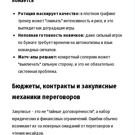
ломается
Ротация маскирует качество:
в плотном графике
тренер может "снимать" интенсивность и риск, и это
выглядит как деградация игры.
Неполная готовность новичков:
даже сильный игрок
по бумаге требует времени на автоматизмы и язык
командных сигналов.
Матч-апы решают:
конкретный соперник может
"выключать" сильную сторону, и это не обязательно
системная проблема.
Бюджеты, контракты и закулисные
механики переговоров
Закулисье - это не "тайные договорённости", а набор
юридических и финансовых ограничений. Ошибки обычно
возникают из-за неверных ожиданий от переговоров и
чтения инсайдов.