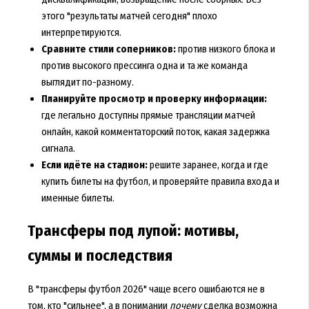
этого "результаты матчей сегодня" плохо
интерпретируются.
Сравните стили соперников:
против низкого блока и
против высокого прессинга одна и та же команда
выглядит по-разному.
Планируйте просмотр и проверку информации:
где легально доступны прямые трансляции матчей
онлайн, какой комментаторский поток, какая задержка
сигнала.
Если идёте на стадион:
решите заранее, когда и где
купить билеты на футбол, и проверяйте правила входа и
именные билеты.
Трансферы под лупой: мотивы,
суммы и последствия
В "трансферы футбол 2026" чаще всего ошибаются не в
том, кто "сильнее", а в понимании
почему
сделка возможна