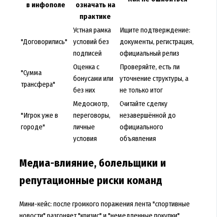
в инфополе
означать на
практике
Устная рамка
Ищите подтверждение:
"Договорились"
условий без
документы, регистрация,
подписей
официальный релиз
Оценка с
Проверяйте, есть ли
"Сумма
бонусами или
уточнение структуры, а
трансфера"
без них
не только итог
Медосмотр,
Считайте сделку
"Игрок уже в
переговоры,
незавершённой до
городе"
личные
официального
условия
объявления
Медиа-влияние, болельщики и
репутационные риски команд
Мини-кейс: после громкого поражения лента "спортивные
новости" разгоняет "кризис" и "немедленные покупки",