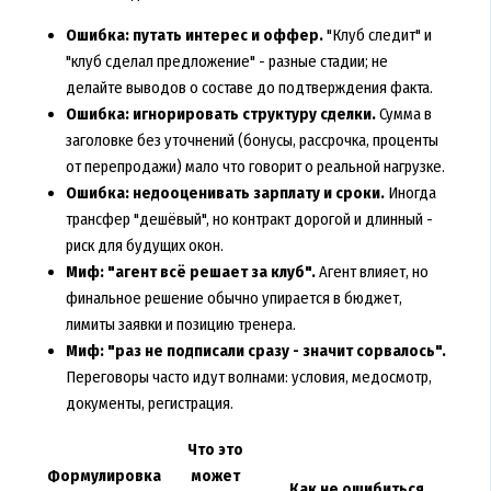
Ошибка: путать интерес и оффер.
"Клуб следит" и
"клуб сделал предложение" - разные стадии; не
делайте выводов о составе до подтверждения факта.
Ошибка: игнорировать структуру сделки.
Сумма в
заголовке без уточнений (бонусы, рассрочка, проценты
от перепродажи) мало что говорит о реальной нагрузке.
Ошибка: недооценивать зарплату и сроки.
Иногда
трансфер "дешёвый", но контракт дорогой и длинный -
риск для будущих окон.
Миф: "агент всё решает за клуб".
Агент влияет, но
финальное решение обычно упирается в бюджет,
лимиты заявки и позицию тренера.
Миф: "раз не подписали сразу - значит сорвалось".
Переговоры часто идут волнами: условия, медосмотр,
документы, регистрация.
Что это
Формулировка
может
Как не ошибиться