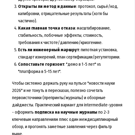
Открыты ли метод и данные
: протокол, сырьё/код,
калибровки, отрицательные результаты (хотя бы
частично).
Какая главная точка отказа
: масштабирование,
стабильность, побочные эффекты, стоимость,
требования к чистоте/давлению/криогенике.
Есть ли инженерный маршрут
: пилотная установка,
стандарт измерений, план сертификации/регуляторики.
Сопоставьте горизонт
: "демо в 1-5 лет" vs
"платформа в 5-15 лет".
Чтобы системно держать руку на пульсе "новости науки
2026" и не тонуть в пересказах, полезно сочетать
первоисточники (препринты/журналы) и обзорные
дайджесты. Практический вариант для intermediate-уровня
- оформить
подписка на научные журналы
по 2-3
ключевым направлениям плюс один междисциплинарный
обзор, и прогонять заметные заявления через фильтр
выше.