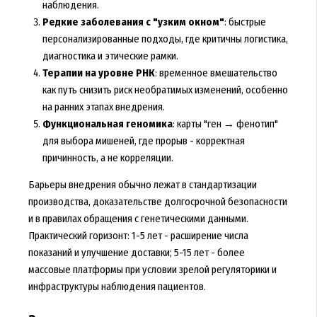
наблюдения.
Редкие заболевания с "узким окном"
: быстрые
персонализированные подходы, где критичны логистика,
диагностика и этические рамки.
Терапии на уровне РНК
: временное вмешательство
как путь снизить риск необратимых изменений, особенно
на ранних этапах внедрения.
Функциональная геномика
: карты "ген → фенотип"
для выбора мишеней, где прорыв - корректная
причинность, а не корреляции.
Барьеры внедрения обычно лежат в стандартизации
производства, доказательстве долгосрочной безопасности
и в правилах обращения с генетическими данными.
Практический горизонт: 1-5 лет - расширение числа
показаний и улучшение доставки; 5-15 лет - более
массовые платформы при условии зрелой регуляторики и
инфраструктуры наблюдения пациентов.