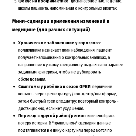
Фокус на профилактике
: диспансерное наблюдение,
школы пациента, напоминания о контрольных визитах.
Мини-сценарии применения изменений в
медицине (для разных ситуаций)
Хроническое заболевание у взрослого
:
поликлиника назначает план наблюдения, пациент
получает напоминания о контрольных анализах, а
направление к узкому специалисту выдаётся по заранее
заданным критериям, чтобы не дублировать
обследования.
Симптомы у ребёнка в сезон ОРВИ
: первичный
контакт - через регистратуру/кол-центр/платформу,
затем быстрый трек к педиатру; повторный контроль -
дистанционно, если нет ухудшения.
Переезд в другой район/регион
: ключевой риск -
потеря истории. В "правильном" сценарии данные
подтягиваются в единую карту или передаются по