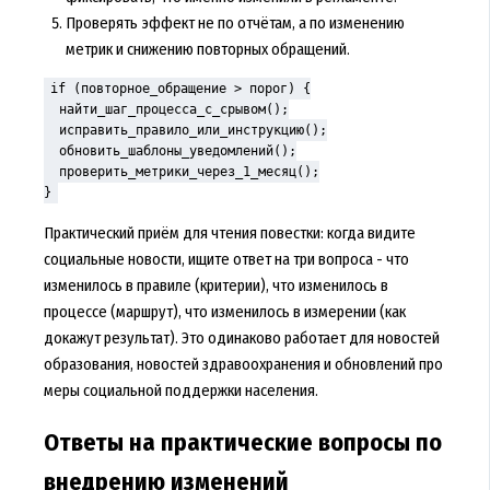
Проверять эффект не по отчётам, а по изменению
метрик и снижению повторных обращений.
if (повторное_обращение > порог) {

  найти_шаг_процесса_с_срывом();

  исправить_правило_или_инструкцию();

  обновить_шаблоны_уведомлений();

  проверить_метрики_через_1_месяц();

}
Практический приём для чтения повестки: когда видите
социальные новости, ищите ответ на три вопроса - что
изменилось в правиле (критерии), что изменилось в
процессе (маршрут), что изменилось в измерении (как
докажут результат). Это одинаково работает для новостей
образования, новостей здравоохранения и обновлений про
меры социальной поддержки населения.
Ответы на практические вопросы по
внедрению изменений